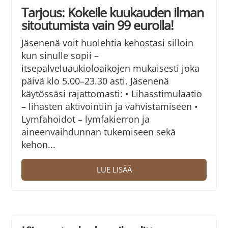
Tarjous: Kokeile kuukauden ilman
sitoutumista vain 99 eurolla!
Jäsenenä voit huolehtia kehostasi silloin
kun sinulle sopii –
itsepalveluaukioloaikojen mukaisesti joka
päivä klo 5.00–23.30 asti. Jäsenenä
käytössäsi rajattomasti: • Lihasstimulaatio
– lihasten aktivointiin ja vahvistamiseen •
Lymfahoidot – lymfakierron ja
aineenvaihdunnan tukemiseen sekä
kehon...
LUE LISÄÄ