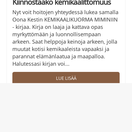
Kiinnostaako kemikaalittomuus
Nyt voit hoitojen yhteydessä lukea samalla
Oona Kestin KEMIKAALIKUORMA MIMINIIN
- kirjaa. Kirja on laaja ja kattava opas
myrkyttömään ja luonnollisempaan
arkeen. Saat helppoja keinoja arkeen, jolla
muutat kotisi kemikaaleista vapaaksi ja
parannat elämänlaatua ja maapalloa.
Halutessasi kirjan voi...
LUE LISÄÄ
Tervetuloa Solu Reset Centerin
uusille nettisivuille
Olemme innoissamme ilmoittaessamme,