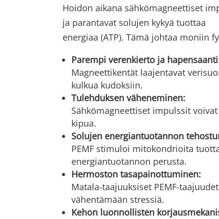
Hoidon aikana sähkömagneettiset impu
ja parantavat solujen kykyä tuottaa
energiaa (ATP). Tämä johtaa moniin fys
Parempi verenkierto ja hapensaanti
Magneettikentät laajentavat verisuo
kulkua kudoksiin.
Tulehduksen väheneminen:
Sähkömagneettiset impulssit voivat 
kipua.
Solujen energiantuotannon tehost
PEMF stimuloi mitokondrioita tuot
energiantuotannon perusta.
Hermoston tasapainottuminen:
Matala-taajuuksiset PEMF-taajuudet
vähentämään stressiä.
Kehon luonnollisten korjausmekanis