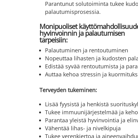
Parantunut solutoiminta tukee kud
palautumisprosessia.
Monipuoliset käyttömahdollisuud
hyvinvoinnin ja palautumisen
tarpeisiin:
Palautuminen ja rentoutuminen
Nopeuttaa lihasten ja kudosten pala
Edistää syvää rentoutumista ja par
Auttaa kehoa stressin ja kuormituks
Terveyden tukeminen:
Lisää fyysistä ja henkistä suoritusk
Tukee immuunijärjestelmää ja keho
Parantaa yleistä hyvinvointia ja eli
Vähentää lihas- ja nivelkipuja
Tukee verenkiertoa ja aineenvaihdu