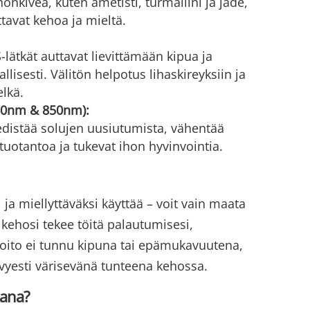
onkiveä, kuten ametisti, turmaliini ja jade,
tavat kehoa ja mieltä.
ätkät auttavat lievittämään kipua ja
lisesti. Välitön helpotus lihaskireyksiin ja
elkä.
660nm & 850nm):
edistää solujen uusiutumista, vähentää
tuotantoa ja tukevat ihon hyvinvointia.
ja miellyttäväksi käyttää – voit vain maata
kehosi tekee töitä palautumisesi,
 Hoito ei tunnu kipuna tai epämukavuutena,
vyesti värisevänä tunteena kehossa.
kana?