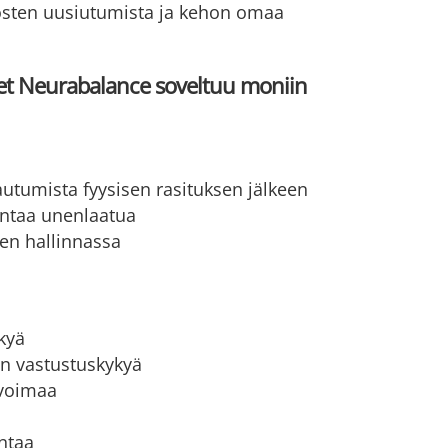
osten uusiutumista ja kehon omaa
et Neurabalance soveltuu moniin
utumista fyysisen rasituksen jälkeen
antaa unenlaatua
en hallinnassa
ykyä
n vastustuskykyä
nvoimaa
ntaa