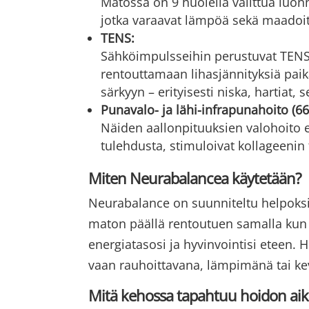
Matossa on 9 huolella valittua luonn
jotka varaavat lämpöä sekä maadoit
TENS:
Sähköimpulsseihin perustuvat TENS-l
rentouttamaan lihasjännityksiä paikal
särkyyn – erityisesti niska, hartiat, s
Punavalo- ja lähi-infrapunahoito (
Näiden aallonpituuksien valohoito 
tulehdusta, stimuloivat kollageenin 
Miten Neurabalancea käytetään?
Neurabalance on suunniteltu helpoksi 
maton päällä rentoutuen samalla kun 
energiatasosi ja hyvinvointisi eteen.
vaan rauhoittavana, lämpimänä tai ke
Mitä kehossa tapahtuu hoidon ai