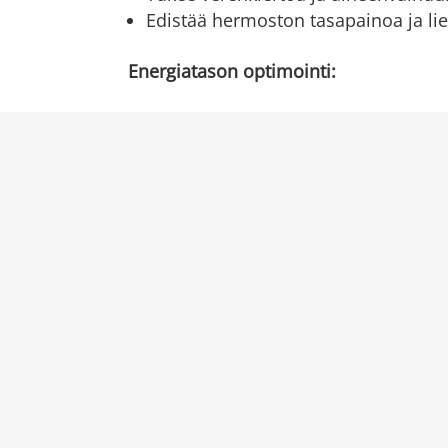
Edistää hermoston tasapainoa ja liev
Energiatason optimointi:
Tutkittu ja turvallinen teknologia:
PEMF-teknologiaa on tutkittu laajast
saatu vahvaa näyttöä niin urheilijoi
hyvinvointia arvostavien ihmisten 
Neurabalance on turvallinen ja teh
omia mekanismeja ja edistää kokona
hyvinvointia.