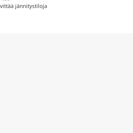
ittää jännitystiloja
i ja sen hyödyistä on
den, kuntoutujien kuin
keskuudessa.
okas tapa tukea kehon
isvaltaista