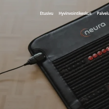
Etusivu
Hyvinvointikeskus
Palvel