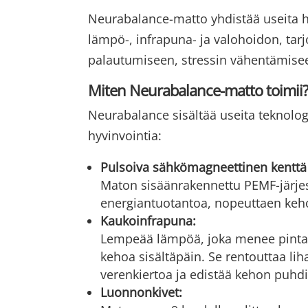
Neurabalance-matto yhdistää useita h
lämpö-, infrapuna- ja valohoidon, ta
palautumiseen, stressin vähentämise
Miten Neurabalance-matto toimii
Neurabalance sisältää useita teknologi
hyvinvointia:
Pulsoiva sähkömagneettinen kenttä
Maton sisäänrakennettu PEMF-järjes
energiantuotantoa, nopeuttaen kehon
Kaukoinfrapuna:
Lempeää lämpöä, joka menee pinta
kehoa sisältäpäin. Se rentouttaa lih
verenkiertoa ja edistää kehon puhdi
Luonnonkivet: