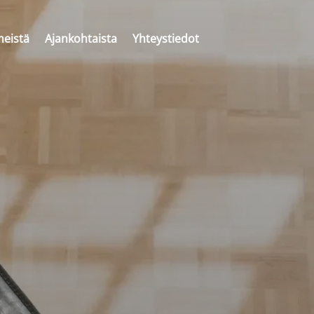
meistä
Ajankohtaista
Yhteystiedot