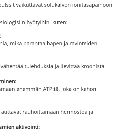
lssit vaikuttavat solukalvon ionitasapainoon
iologisiin hyötyihin, kuten:
:
nia, mikä parantaa hapen ja ravinteiden
vähentää tulehduksia ja lievittää kroonista
uminen:
tamaan enemmän ATP:tä, joka on kehon
 auttavat rauhoittamaan hermostoa ja
mien aktivointi: