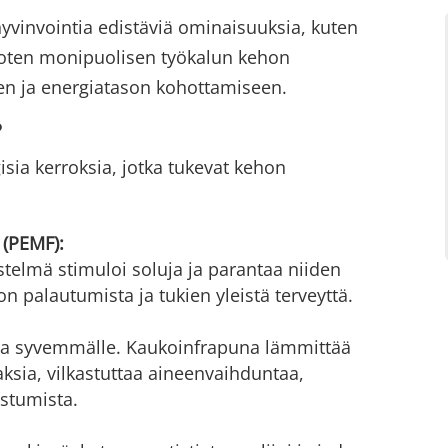
yvinvointia edistäviä ominaisuuksia, kuten
rjoten monipuolisen työkalun kehon
en ja energiatason kohottamiseen.
?
sia kerroksia, jotka tukevat kehon
 (PEMF):
telmä stimuloi soluja ja parantaa niiden
 palautumista ja tukien yleistä terveyttä.
a syvemmälle. Kaukoinfrapuna lämmittää
aksia, vilkastuttaa aineenvaihduntaa,
stumista.