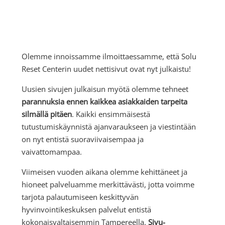
Olemme innoissamme ilmoittaessamme, että Solu
Reset Centerin uudet nettisivut ovat nyt julkaistu!
Uusien sivujen julkaisun myötä olemme tehneet
parannuksia ennen kaikkea asiakkaiden tarpeita
silmällä pitäen
. Kaikki ensimmäisestä
tutustumiskäynnistä ajanvaraukseen ja viestintään
on nyt entistä suoraviivaisempaa ja
vaivattomampaa.
Viimeisen vuoden aikana olemme kehittäneet ja
hioneet palveluamme merkittävästi, jotta voimme
tarjota palautumiseen keskittyvän
hyvinvointikeskuksen palvelut entistä
kokonaisvaltaisemmin Tampereella.
Sivu-