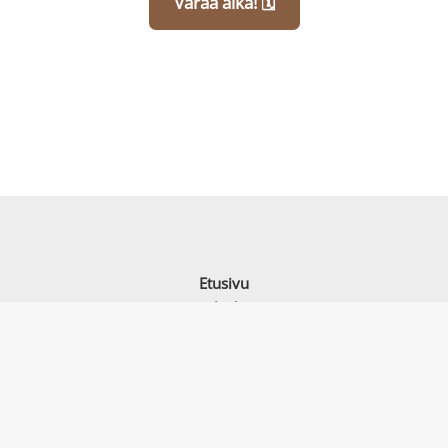
Varaa aika! 🗓️
Etusivu
Palvelut
Jäsenyys
Tapahtumat
Yrityksille
Tietoa meistä